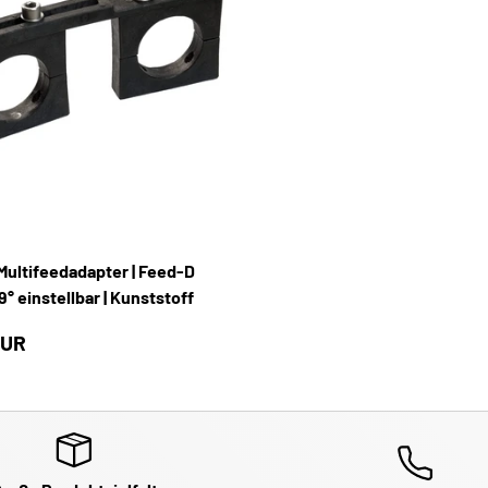
IN DEN WARENKORB
ultifeedadapter | Feed-D
° einstellbar | Kunststoff
EUR