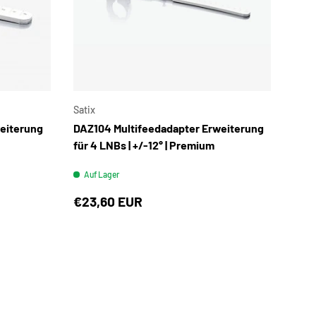
IN DEN WARENKORB
IN DEN WARENK
Satix
eiterung
DAZ104 Multifeedadapter Erweiterung
für 4 LNBs | +/-12° | Premium
Auf Lager
€23,60 EUR