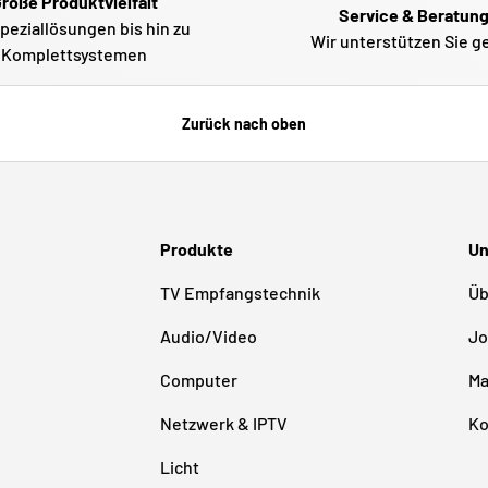
roße Produktvielfalt
Service & Beratun
peziallösungen bis hin zu
Wir unterstützen Sie g
Komplettsystemen
Zurück nach oben
Produkte
Un
TV Empfangstechnik
Üb
Audio/Video
Jo
Computer
Ma
Netzwerk & IPTV
Ko
Licht