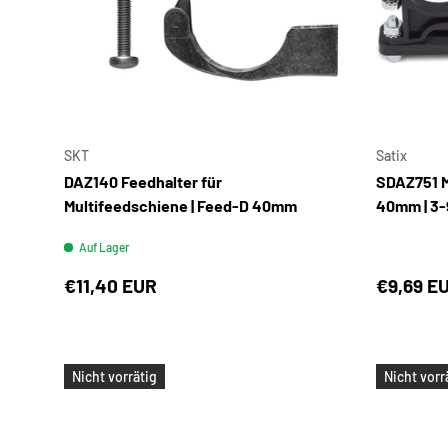
IN DEN WARENKORB
SKT
Satix
DAZ140 Feedhalter für
SDAZ751 M
Multifeedschiene | Feed-D 40mm
40mm | 3-9
Auf Lager
€11,40 EUR
€9,69 E
Nicht vorrätig
Nicht vorr