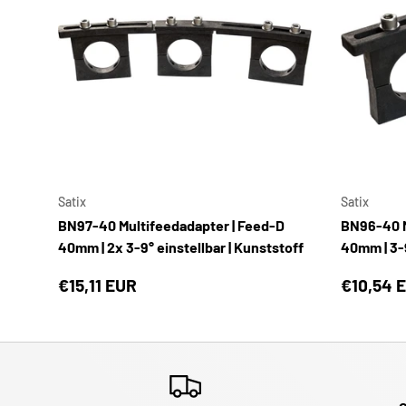
IN DEN WARENKORB
Satix
Satix
BN97-40 Multifeedadapter | Feed-D
BN96-40 M
40mm | 2x 3-9° einstellbar | Kunststoff
40mm | 3-9
€15,11 EUR
€10,54 