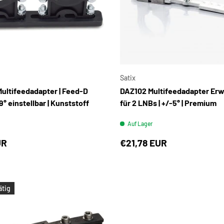
IN DEN WARENKORB
Satix
ultifeedadapter | Feed-D
DAZ102 Multifeedadapter Erw
° einstellbar | Kunststoff
für 2 LNBs | +/-5° | Premium
Auf Lager
UR
€21,78 EUR
ätig