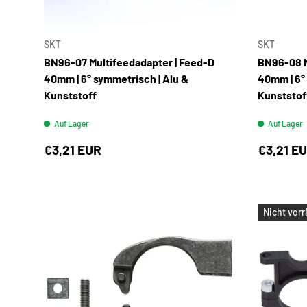
IN DEN WARENKORB
SKT
SKT
BN96-07 Multifeedadapter | Feed-D
BN96-08 M
40mm | 6° symmetrisch | Alu &
40mm | 6°
Kunststoff
Kunststoff
Auf Lager
Auf Lager
€3,21 EUR
€3,21 E
Nicht vorr