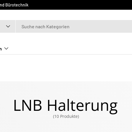
und Bürotechnik
n
LNB Halterung
(10 Produkte)