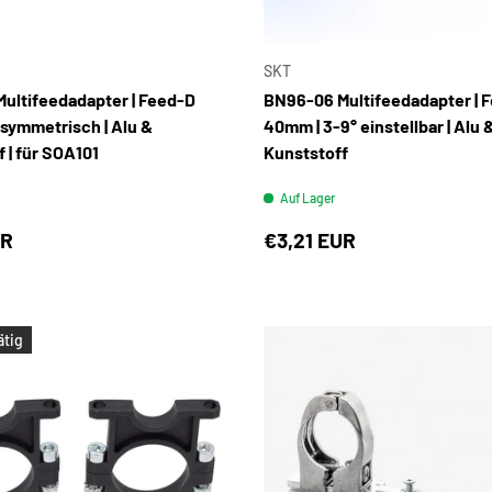
IN DEN WARENKORB
SKT
ultifeedadapter | Feed-D
BN96-06 Multifeedadapter | 
 symmetrisch | Alu &
40mm | 3-9° einstellbar | Alu 
 | für SOA101
Kunststoff
Auf Lager
UR
€3,21 EUR
ätig