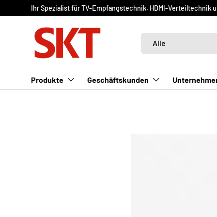
Ihr Spezialist für TV-Empfangstechnik, HDMI-Verteiltechnik 
DIREKT ZUM INHALT
Suchen
Art
Alle
Produkte
Geschäftskunden
Unternehme