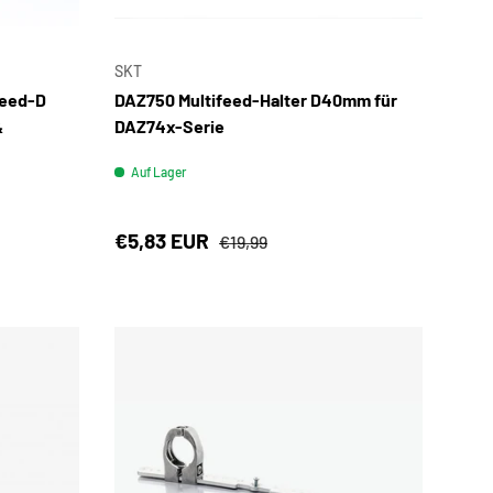
IN DEN WARENKORB
IN DEN WARENK
SKT
Feed-D
DAZ750 Multifeed-Halter D40mm für
&
DAZ74x-Serie
Auf Lager
€5,83 EUR
€19,99