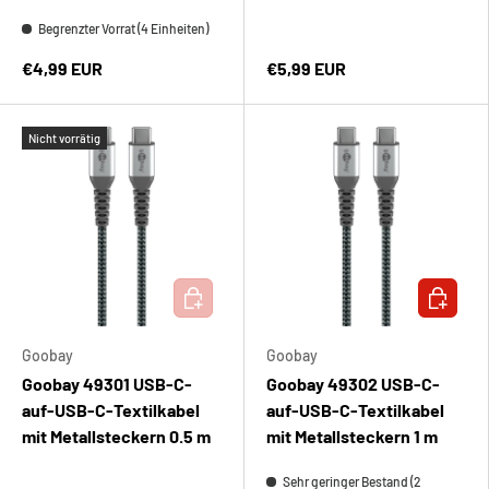
Begrenzter Vorrat (4 Einheiten)
€4,99 EUR
€5,99 EUR
Nicht vorrätig
IN DEN WARENKORB
IN DEN 
Goobay
Goobay
Goobay 49301 USB-C-
Goobay 49302 USB-C-
auf-USB-C-Textilkabel
auf-USB-C-Textilkabel
mit Metallsteckern 0.5 m
mit Metallsteckern 1 m
Sehr geringer Bestand (2