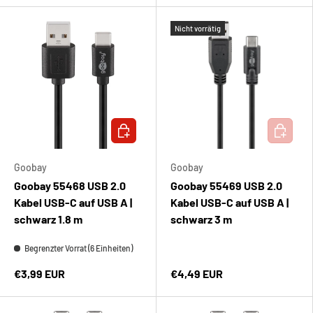
Nicht vorrätig
IN DEN WARENKORB
IN DEN 
Goobay
Goobay
Goobay 55468 USB 2.0
Goobay 55469 USB 2.0
Kabel USB-C auf USB A |
Kabel USB-C auf USB A |
schwarz 1.8 m
schwarz 3 m
Begrenzter Vorrat (6 Einheiten)
€3,99 EUR
€4,49 EUR