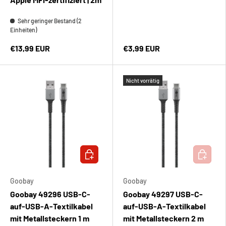
Sehr geringer Bestand (2
Einheiten)
€13,99 EUR
€3,99 EUR
Nicht vorrätig
IN DEN WARENKORB
IN DEN 
Goobay
Goobay
Goobay 49296 USB-C-
Goobay 49297 USB-C-
auf-USB-A-Textilkabel
auf-USB-A-Textilkabel
mit Metallsteckern 1 m
mit Metallsteckern 2 m