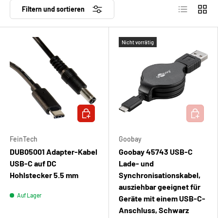
Produktlist
Produ
Filtern und sortieren
Nicht vorrätig
IN DEN WARENKORB
IN DEN 
FeinTech
Goobay
DUB05001 Adapter-Kabel
Goobay 45743 USB-C
USB-C auf DC
Lade- und
Hohlstecker 5.5 mm
Synchronisationskabel,
ausziehbar geeignet für
Auf Lager
Geräte mit einem USB-C-
Anschluss, Schwarz