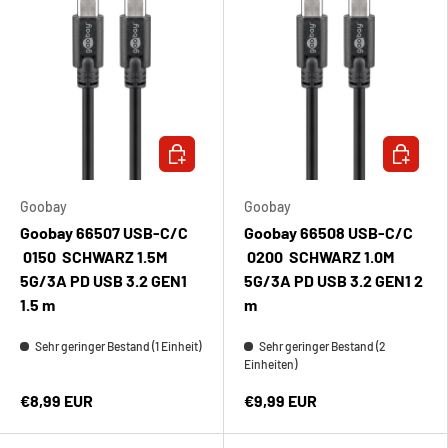
IN DEN WARENKORB
IN DEN 
Goobay
Goobay
Goobay 66507 USB-C/C
Goobay 66508 USB-C/C
0150 SCHWARZ 1.5M
0200 SCHWARZ 1.0M
5G/3A PD USB 3.2 GEN1
5G/3A PD USB 3.2 GEN1 2
1.5 m
m
Sehr geringer Bestand (1 Einheit)
Sehr geringer Bestand (2
Einheiten)
€8,99 EUR
€9,99 EUR