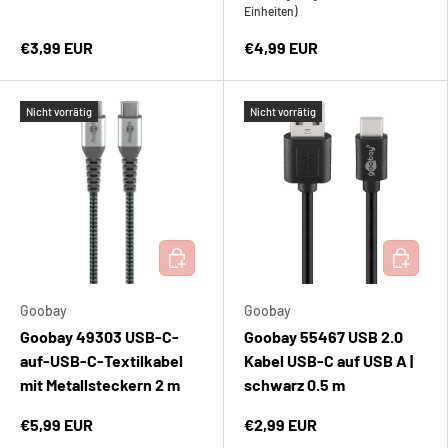
Einheiten)
€3,99 EUR
€4,99 EUR
Nicht vorrätig
Nicht vorrätig
IN DEN WARENKORB
IN DEN 
Goobay
Goobay
Goobay 49303 USB-C-
Goobay 55467 USB 2.0
auf-USB-C-Textilkabel
Kabel USB-C auf USB A |
mit Metallsteckern 2 m
schwarz 0.5 m
€5,99 EUR
€2,99 EUR