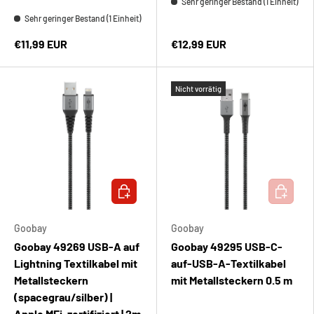
Sehr geringer Bestand (1 Einheit)
Sehr geringer Bestand (1 Einheit)
€11,99 EUR
€12,99 EUR
Nicht vorrätig
IN DEN WARENKORB
IN DEN 
Goobay
Goobay
Goobay 49269 USB-A auf
Goobay 49295 USB-C-
Lightning Textilkabel mit
auf-USB-A-Textilkabel
Metallsteckern
mit Metallsteckern 0.5 m
(spacegrau/silber) |
Apple MFi-zertifiziert | 2m