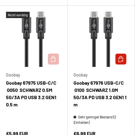
Nicht vorrätig
IN DEN WARENKORB
IN DEN 
Goobay
Goobay
Goobay 67975 USB-C/C
Goobay 67976 USB-C/C
0050 SCHWARZ 0.5M
0100 SCHWARZ 1.0M
5G/3A PD USB 3.2 GEN1
5G/3A PD USB 3.2 GEN1 1
0.5 m
m
Sehr geringer Bestand (2
Einheiten)
€5,99 EUR
€6,99 EUR