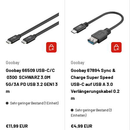
IN DEN WARENKORB
IN DEN 
Goobay
Goobay
Goobay 66509 USB-C/C
Goobay 67894 Sync &
0300 SCHWARZ 3.0M
Charge Super Speed
5G/3A PD USB 3.2 GEN1 3
USB-C auf USB A 3.0
m
Verlängerungskabel 0.2
m
Sehr geringer Bestand (1 Einheit)
Sehr geringer Bestand (3
Einheiten)
€11,99 EUR
€4,99 EUR