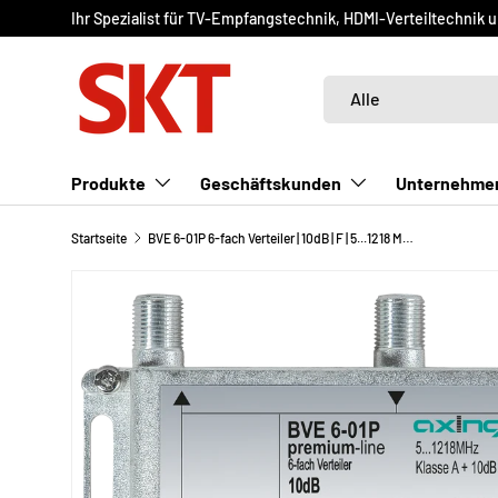
Ihr Spezialist für TV-Empfangstechnik, HDMI-Verteiltechnik 
DIREKT ZUM INHALT
Suchen
Art
Alle
Produkte
Geschäftskunden
Unternehme
Startseite
BVE 6-01P 6-fach Verteiler | 10dB | F | 5...1218 MHz | gerade Anschlüsse