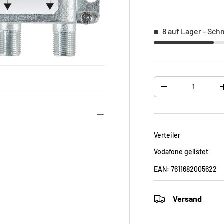
8 auf Lager
- Sch
Anzahl
-
Verteiler
Vodafone gelistet
EAN:
7611682005622
Versand