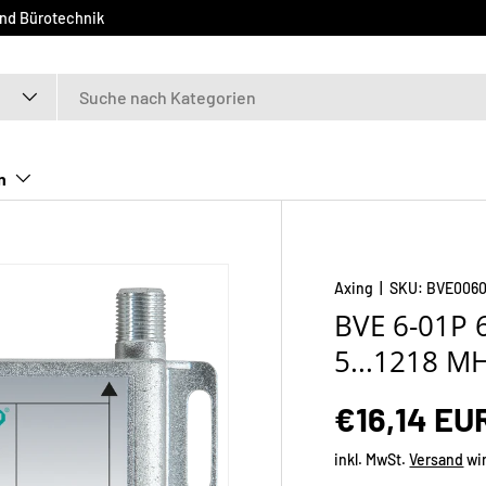
und Bürotechnik
n
Axing
|
SKU:
BVE0060
BVE 6-01P 6
5...1218 M
€16,14 EU
inkl. MwSt.
Versand
wi