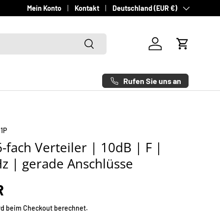
Land/Region
Schneller Versand - Deutschlandweit innerhalb von 1-3 Werktag
Mein Konto
Kontakt
Deutschland (EUR €)
Suchen
Einloggen
Einkaufsw
Rufen Sie uns an
1P
-fach Verteiler | 10dB | F |
Hz | gerade Anschlüsse
R
rd beim Checkout berechnet.