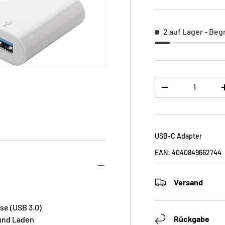
2 auf Lager
- Beg
Anzahl
-
USB-C Adapter
EAN:
4040849662744
Versand
se (USB 3.0)
Rückgabe
und Laden