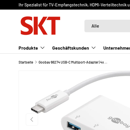
Ihr Spezialist für TV-Empfangstechnik, HDMI-Verteiltechnik 
DIREKT ZUM INHALT
Suchen
Art
Alle
Produkte
Geschäftskunden
Unternehme
Startseite
Goobay 66274 USB-C Multiport-Adapter | 4x USB A 3.0 | weiß
VORHERIGE