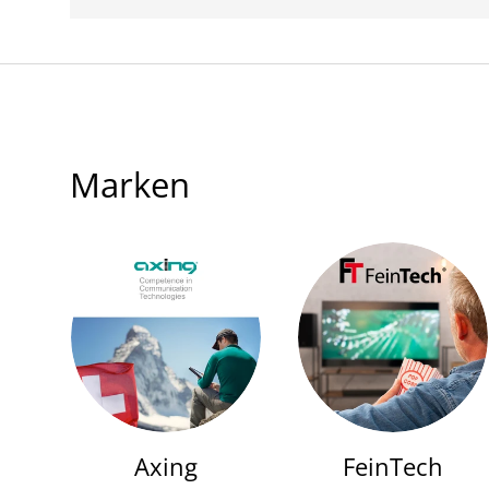
Marken
Axing
FeinTech