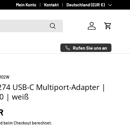
Land/Region
Schneller Versand - Deutschlandweit innerhalb von 1-3 Werktag
Mein Konto
Kontakt
Deutschland (EUR €)
Suchen
Einloggen
Einkaufsw
Rufen Sie uns an
102W
74 USB-C Multiport-Adapter |
0 | weiß
R
rd beim Checkout berechnet.