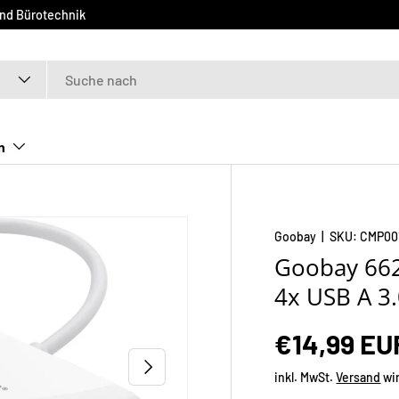
und Bürotechnik
n
Goobay
|
SKU:
CMP00
Goobay 662
4x USB A 3.
€14,99 EU
NÄCHSTE
inkl. MwSt.
Versand
wi