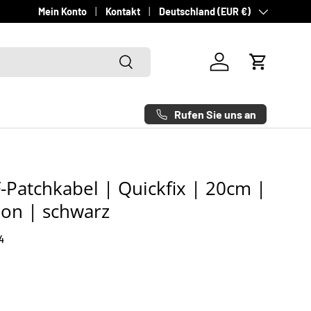
Land/Region
Schneller Versand - Deutschlandweit innerhalb von 1-3 Werktag
Mein Konto
Kontakt
Deutschland (EUR €)
Suchen
Einloggen
Einkaufsw
Rufen Sie uns an
-Patchkabel | Quickfix | 20cm |
ion | schwarz
4