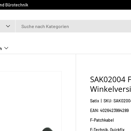
und Bürotechnik
n
SAK02004 F
Winkelvers
Satix
|
SKU:
SAK0200
EAN:
4026423994289
F-Patchkabel
F-Technik
,
Quickfix