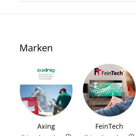
Marken
Axing
FeinTech