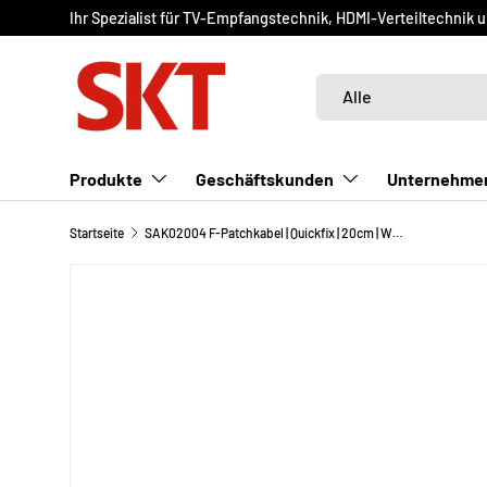
Ihr Spezialist für TV-Empfangstechnik, HDMI-Verteiltechnik 
DIREKT ZUM INHALT
Suchen
Art
Alle
Produkte
Geschäftskunden
Unternehme
Startseite
SAK02004 F-Patchkabel | Quickfix | 20cm | Winkelversion | schwarz