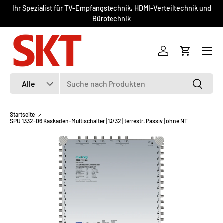
Ihr Spezialist für TV-Empfangstechnik, HDMI-Verteiltechnik und
DIREKT ZUM INHALT
Bürotechnik
Menü
Einloggen
Einkaufsw
Suchen
Art
Suchen
Alle
Startseite
SPU 1332-06 Kaskaden-Multischalter | 13/32 | terrestr. Passiv | ohne NT