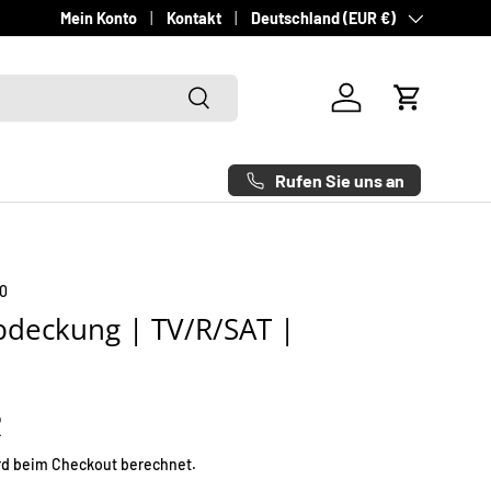
Land/Region
Schneller Versand - Deutschlandweit innerhalb von 1-3 Werktag
Mein Konto
Kontakt
Deutschland (EUR €)
Suchen
Einloggen
Einkaufsw
Rufen Sie uns an
0
bdeckung | TV/R/SAT |
R
rd beim Checkout berechnet.