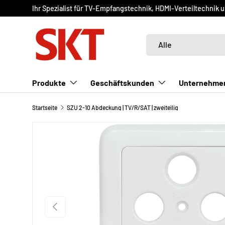
Ihr Spezialist für TV-Empfangstechnik, HDMI-Verteiltechnik 
DIREKT ZUM INHALT
Suchen
Art
Alle
Produkte
Geschäftskunden
Unternehme
Startseite
SZU 2-10 Abdeckung | TV/R/SAT | zweiteilig
VORHERIGE