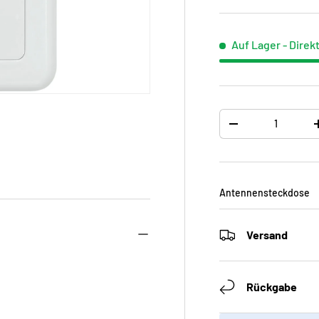
Auf Lager
- Direk
Anzahl
-
Antennensteckdose
Versand
Rückgabe