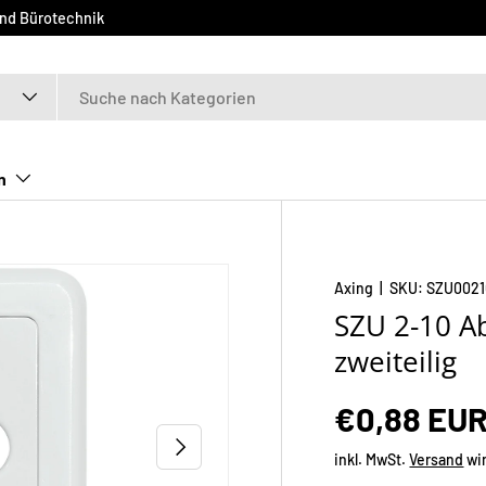
und Bürotechnik
n
Axing
|
SKU:
SZU0021
SZU 2-10 A
zweiteilig
€0,88 EU
NÄCHSTE
inkl. MwSt.
Versand
wi